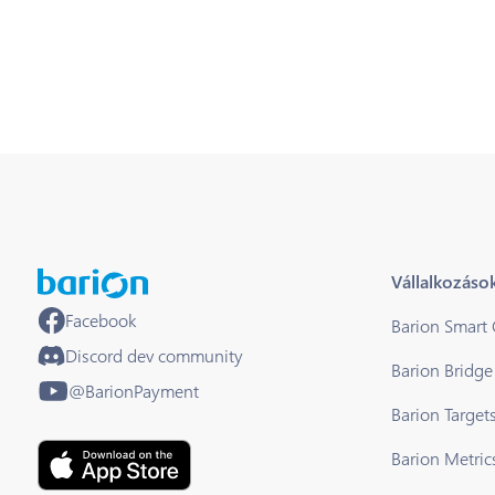
Vállalkozáso
Facebook
Barion Smart
Discord dev community
Barion Bridge
@BarionPayment
Barion Target
Barion Metric