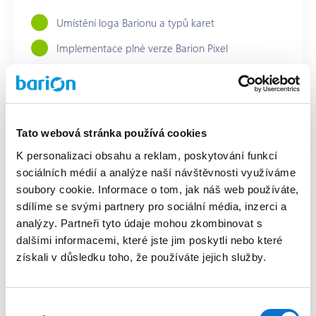
Umístění loga Barionu a typů karet
Implementace plné verze Barion Pixel
Měsíční průměrná velikost nákupního koše je vyšší
než 500 CZK
Měsíční poměr komerčních karet a karet vydaných
mimo EU je menší než 2% (na základě celkového
Tato webová stránka používá cookies
objemu).
K personalizaci obsahu a reklam, poskytování funkcí
sociálních médií a analýze naší návštěvnosti využíváme
Nejlepší nabídka
soubory cookie. Informace o tom, jak náš web používáte,
sdílíme se svými partnery pro sociální média, inzerci a
Roční obrat do 10 mil. CZK
analýzy. Partneři tyto údaje mohou zkombinovat s
dalšími informacemi, které jste jim poskytli nebo které
získali v důsledku toho, že používáte jejich služby.
0.69%
Výběr