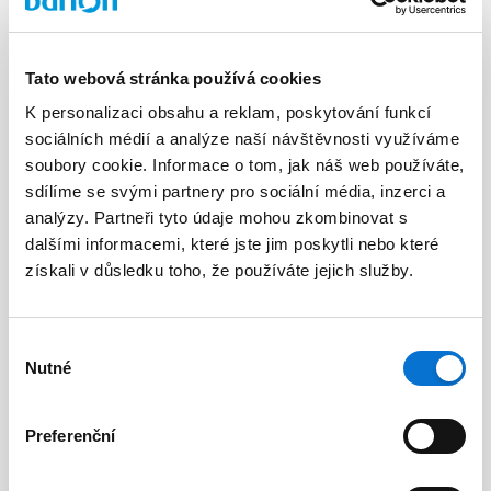
Tato webová stránka používá cookies
K personalizaci obsahu a reklam, poskytování funkcí
sociálních médií a analýze naší návštěvnosti využíváme
Facebook
soubory cookie. Informace o tom, jak náš web používáte,
Discord dev community
sdílíme se svými partnery pro sociální média, inzerci a
@BarionPayment
analýzy. Partneři tyto údaje mohou zkombinovat s
dalšími informacemi, které jste jim poskytli nebo které
získali v důsledku toho, že používáte jejich služby.
Firmy
Osoby
Barion Smart Gateway
Barion Wallet
Výběr
Nutné
souhlasu
Barion Bridge
Ceny
Barion Targets
Přihlášení
Preferenční
Barion Metrics
Stát se klientem