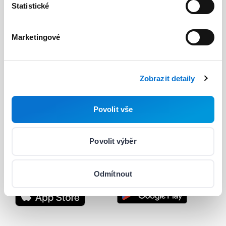
Statistické
Ceny
Marketingové
Vývojáři
Užitečné odkazy
Barion API
Blog
Zobrazit detaily
Průvodce pro vývojáře
O nás
Povolit vše
Integrace & plug-iny
Podpora
Status
Kariéra
Povolit výběr
Nastavení souborů cookie
Odmítnout