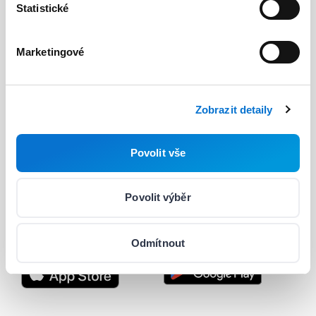
Statistické
Ceny
Marketingové
Vývojáři
Užitečné odkazy
Barion API
Blog
Zobrazit detaily
Průvodce pro vývojáře
O nás
Povolit vše
Integrace & plug-iny
Podpora
Status
Kariéra
Povolit výběr
Nastavení souborů cookie
Odmítnout