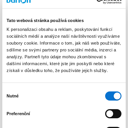
Tato webová stránka používá cookies
K personalizaci obsahu a reklam, poskytování funkcí
sociálních médií a analýze naší návštěvnosti využíváme
Facebook
soubory cookie. Informace o tom, jak náš web používáte,
Discord dev community
sdílíme se svými partnery pro sociální média, inzerci a
@BarionPayment
analýzy. Partneři tyto údaje mohou zkombinovat s
dalšími informacemi, které jste jim poskytli nebo které
získali v důsledku toho, že používáte jejich služby.
Firmy
Osoby
Barion Smart Gateway
Barion Wallet
Výběr
Nutné
souhlasu
Barion Bridge
Ceny
Barion Targets
Přihlášení
Preferenční
Barion Metrics
Stát se klientem