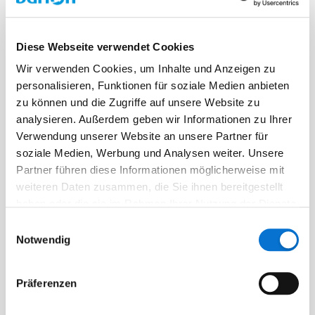
Diese Webseite verwendet Cookies
Wir verwenden Cookies, um Inhalte und Anzeigen zu
personalisieren, Funktionen für soziale Medien anbieten
Facebook
zu können und die Zugriffe auf unsere Website zu
Discord dev community
analysieren. Außerdem geben wir Informationen zu Ihrer
@BarionPayment
Verwendung unserer Website an unsere Partner für
soziale Medien, Werbung und Analysen weiter. Unsere
Partner führen diese Informationen möglicherweise mit
weiteren Daten zusammen, die Sie ihnen bereitgestellt
Business
Personal
haben oder die sie im Rahmen Ihrer Nutzung der Dienste
Barion Smart Gateway
Barion Wallet
gesammelt haben.
Einwilligungsauswahl
Notwendig
Barion Bridge
Preisbildung
Barion Targets
Anmeldung
Präferenzen
Barion Metrics
Registrieren