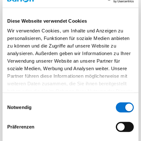
Diese Webseite verwendet Cookies
Wir verwenden Cookies, um Inhalte und Anzeigen zu
personalisieren, Funktionen für soziale Medien anbieten
Facebook
zu können und die Zugriffe auf unsere Website zu
Discord dev community
analysieren. Außerdem geben wir Informationen zu Ihrer
@BarionPayment
Verwendung unserer Website an unsere Partner für
soziale Medien, Werbung und Analysen weiter. Unsere
Partner führen diese Informationen möglicherweise mit
weiteren Daten zusammen, die Sie ihnen bereitgestellt
Business
Personal
haben oder die sie im Rahmen Ihrer Nutzung der Dienste
Barion Smart Gateway
Barion Wallet
gesammelt haben.
Einwilligungsauswahl
Notwendig
Barion Bridge
Preisbildung
Barion Targets
Anmeldung
Präferenzen
Barion Metrics
Registrieren