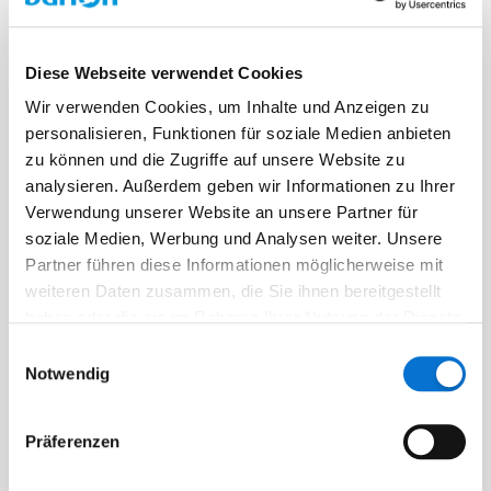
Diese Webseite verwendet Cookies
Wir verwenden Cookies, um Inhalte und Anzeigen zu
personalisieren, Funktionen für soziale Medien anbieten
Facebook
zu können und die Zugriffe auf unsere Website zu
Discord dev community
analysieren. Außerdem geben wir Informationen zu Ihrer
@BarionPayment
Verwendung unserer Website an unsere Partner für
soziale Medien, Werbung und Analysen weiter. Unsere
Partner führen diese Informationen möglicherweise mit
weiteren Daten zusammen, die Sie ihnen bereitgestellt
Business
Personal
haben oder die sie im Rahmen Ihrer Nutzung der Dienste
Barion Smart Gateway
Barion Wallet
gesammelt haben.
Einwilligungsauswahl
Notwendig
Barion Bridge
Preisbildung
Barion Targets
Anmeldung
Präferenzen
Barion Metrics
Registrieren