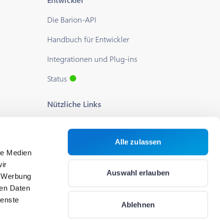
Die Barion-API
Handbuch für Entwickler
Integrationen und Plug-ins
Status
Nützliche Links
Blog
Alle zulassen
Über uns
le Medien
Hilfe
ir
Auswahl erlauben
, Werbung
Karriere
ren Daten
ienste
Cookie-Einstellungen
Ablehnen