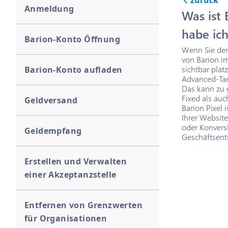
zurück
Anmeldung
Was ist 
habe ic
Barion-Konto Öffnung
Wenn Sie den
von Barion i
sichtbar plat
Barion-Konto aufladen
Advanced-Tar
Das kann zu 
Fixed als au
Geldversand
Barion Pixel 
Ihrer Websit
oder Konversi
Geldempfang
Geschäftsen
Erstellen und Verwalten
einer Akzeptanzstelle
Entfernen von Grenzwerten
für Organisationen