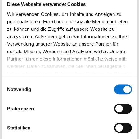
Schließung
Diese Webseite verwendet Cookies
Wir verwenden Cookies, um Inhalte und Anzeigen zu
Andere Fragen zur Nutzung Ihres
personalisieren, Funktionen für soziale Medien anbieten
Barion-Kontos
zu können und die Zugriffe auf unsere Website zu
analysieren. Außerdem geben wir Informationen zu Ihrer
Verwendung unserer Website an unsere Partner für
Neue Preispakete 2025
soziale Medien, Werbung und Analysen weiter. Unsere
Partner führen diese Informationen möglicherweise mit
Anmelden
weiteren Daten zusammen, die Sie ihnen bereitgestellt
haben oder die sie im Rahmen Ihrer Nutzung der Dienste
gesammelt haben.
Einwilligungsauswahl
Anmelden
Notwendig
Kontakt
Präferenzen
E-Mail schreiben
Statistiken
hello@barion.com