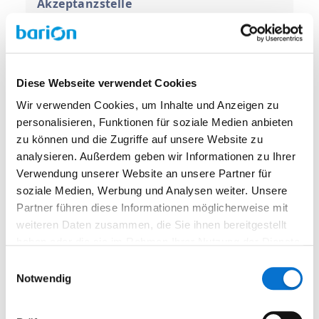
Akzeptanzstelle
Entfernen von Grenzwerten für
Organisationen
Diese Webseite verwendet Cookies
Wir verwenden Cookies, um Inhalte und Anzeigen zu
Banküberweisung, Rücktauschen
personalisieren, Funktionen für soziale Medien anbieten
zu können und die Zugriffe auf unsere Website zu
Schließung
analysieren. Außerdem geben wir Informationen zu Ihrer
Verwendung unserer Website an unsere Partner für
soziale Medien, Werbung und Analysen weiter. Unsere
Andere Fragen zur Nutzung Ihres
Partner führen diese Informationen möglicherweise mit
Barion-Kontos
weiteren Daten zusammen, die Sie ihnen bereitgestellt
haben oder die sie im Rahmen Ihrer Nutzung der Dienste
Neue Preispakete 2025
gesammelt haben.
Einwilligungsauswahl
Notwendig
Anmelden