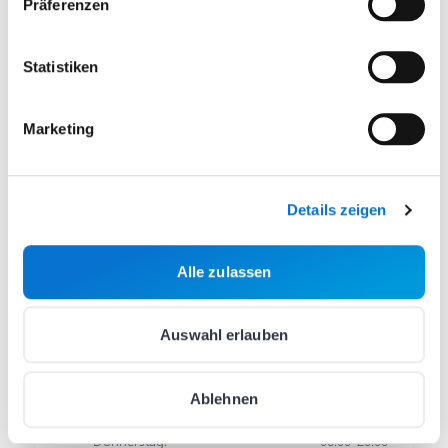
Präferenzen
Anmelden
Statistiken
Kontakt
Marketing
E-Mail schreiben
hello@barion.com
Schriftlich:
Details zeigen
Werktags
08:00-17:00
Alle zulassen
Rufen Sie uns an
(06 1) 464 7099
Telefon:
Auswahl erlauben
Montag
:
10:00-16:00
Dienstag
:
10:00-16:00
Ablehnen
Mittwoch
:
10:00-16:00
Donnerstag
:
08:00-20:00