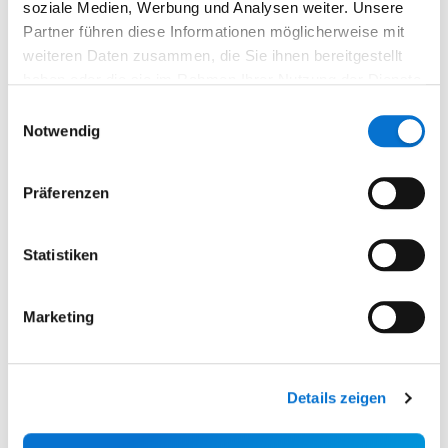
soziale Medien, Werbung und Analysen weiter. Unsere
Organisationen
Partner führen diese Informationen möglicherweise mit
weiteren Daten zusammen, die Sie ihnen bereitgestellt
Banküberweisung, Rücktauschen
haben oder die sie im Rahmen Ihrer Nutzung der Dienste
gesammelt haben.
Einwilligungsauswahl
Notwendig
Schließung
Präferenzen
Andere Fragen zur Nutzung Ihres
Barion-Kontos
Statistiken
Neue Preispakete 2025
Marketing
Anmelden
Details zeigen
Anmelden