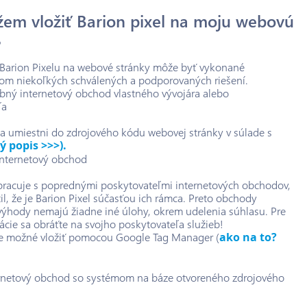
em vložiť Barion pixel na moju webovú
?
Barion Pixelu na webové stránky môže byť vykonané
vom niekoľkých schválených a podporovaných riešení.
ný internetový obchod vlastného vývojára alebo
ľa
sa umiestni do zdrojového kódu webovej stránky v súlade s
lý popis >>>).
nternetový obchod
pracuje s poprednými poskytovateľmi internetových obchodov,
il, že je Barion Pixel súčasťou ich rámca. Preto obchody
ýhody nemajú žiadne iné úlohy, okrem udelenia súhlasu. Pre
ácie sa obráťte na svojho poskytovateľa služieb!
 je možné vložiť pomocou Google Tag Manager (
ako na to?
netový obchod so systémom na báze otvoreného zdrojového