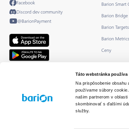
Facebook
Barion Smart
Discord dev community
Barion Bridge
@BarionPayment
Barion Targets
Barion Metric
Ceny
EU Licensed & Regulated Financial
Táto webstránka používa
Institution
Na prispôsobenie obsahu a
používame súbory cookie. 
našim partnerom v oblasti 
skombinovať s ďalšími údaj
služby.