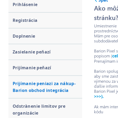
Späť
Prihlásenie
Ako môž
stránku
Registrácia
Umiestnenie 
prostredníct
Mám pre osob
Doplnenie
subdodávate
Barion Pixel 
Zasielanie peňazí
popisom (
ce
Prenajímam i
Prijímanie peňazí
Barion spolu
aby sme zaist
výmenou za v
Prijímanie peniazi za nákup-
ďalšie inform
Barion obchod integrácia
Barion Pixel
>>>).
Odstrànenie limitov pre
Ak mám inter
kódu
organizácie