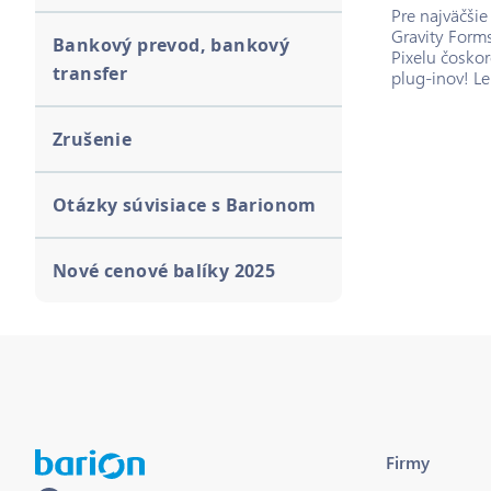
Pre najväčši
Gravity Form
Bankový prevod, bankový
Pixelu čoskor
transfer
plug-inov! L
Zrušenie
Otázky súvisiace s Barionom
Nové cenové balíky 2025
Firmy