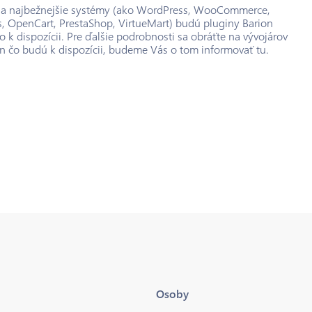
e a najbežnejšie systémy (ako WordPress, WooCommerce,
s, OpenCart, PrestaShop, VirtueMart) budú pluginy Barion
o k dispozícii. Pre ďalšie podrobnosti sa obráťte na vývojárov
en čo budú k dispozícii, budeme Vás o tom informovať tu.
Osoby