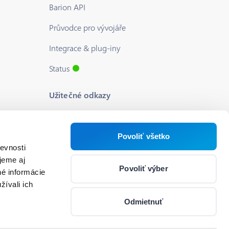
Barion API
Průvodce pro vývojáře
Integrace & plug-iny
Status
Užitečné odkazy
Blog
O nás
Povoliť všetko
evnosti
Podpora
jeme aj
Povoliť výber
né informácie
Kariéra
žívali ich
Nastavenia súborov cookie
Odmietnuť