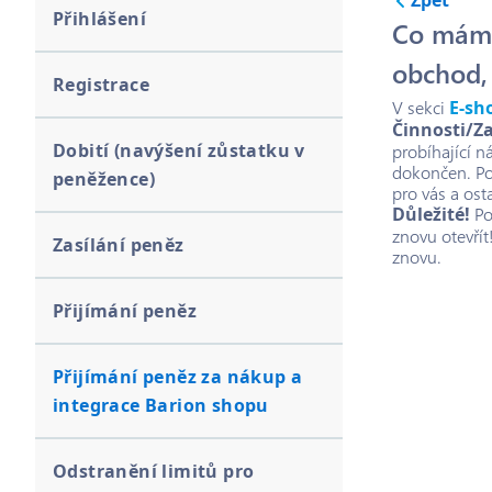
Zpět
Přihlášení
Co mám d
obchod, 
Registrace
V sekci
E-sh
Činnosti/Za
Dobití (navýšení zůstatku v
probíhající n
dokončen. Po
peněžence)
pro vás a ost
Důležité!
Po
znovu otevřít
Zasílání peněz
znovu.
Přijímání peněz
Přijímání peněz za nákup a
integrace Barion shopu
Odstranění limitů pro