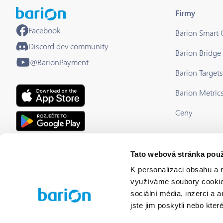
Firmy
Facebook
Barion Smart
Discord dev community
Barion Bridge
@BarionPayment
Barion Targets
Barion Metric
Ceny
EU Licensed & Regulated Financial
Tato webová stránka použ
Institution
K personalizaci obsahu a 
využíváme soubory cookie.
sociální média, inzerci a 
jste jim poskytli nebo kter