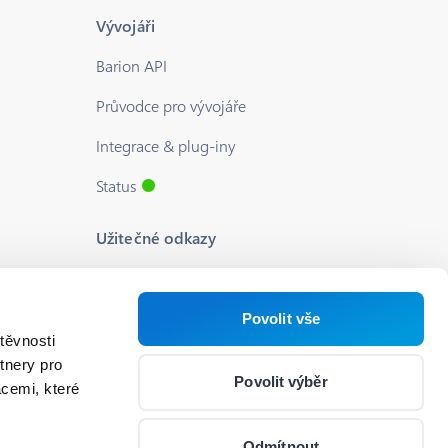
Vývojáři
Barion API
Průvodce pro vývojáře
Integrace & plug-iny
Status
Užitečné odkazy
Blog
O nás
Povolit vše
těvnosti
Podpora
tnery pro
Povolit výběr
acemi, které
Kariéra
Nastavení souborů cookie
Odmítnout