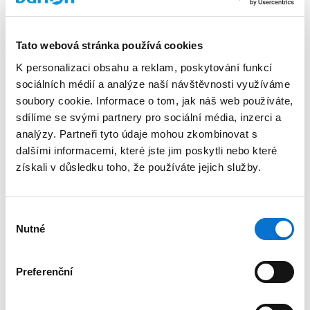
Bankovní převod, bankovní transfer
Tato webová stránka používá cookies
K personalizaci obsahu a reklam, poskytování funkcí
Zrušení
sociálních médií a analýze naší návštěvnosti využíváme
soubory cookie. Informace o tom, jak náš web používáte,
Další otázky týkající se používání
sdílíme se svými partnery pro sociální média, inzerci a
peněženky Barion
analýzy. Partneři tyto údaje mohou zkombinovat s
dalšími informacemi, které jste jim poskytli nebo které
získali v důsledku toho, že používáte jejich služby.
Nové cenové balíčky 2025
Přihlášení
Výběr
Nutné
souhlasu
Přihlášení
Preferenční
Kontakty