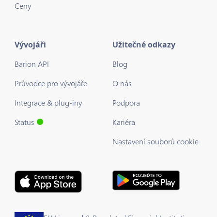
Ceny
Vývojáři
Užitečné odkazy
Barion API
Blog
Průvodce pro vývojáře
O nás
Integrace & plug-iny
Podpora
Status
Kariéra
Nastavení souborů cookie