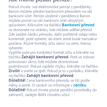
Pokud chcete, své elektronické peníze z peněženky
Barion můžete převést bankovním převodem na váš
bankovní účet. Peníze uložené v peněžence Barion
můžete poslat na váš bankovní účet obvyklým
způsobem. Kliknutím na tlačítko
Bankovní převod
se dostanete na stránku, kde můžete udělat převod.
Zde zadáte částku převodu, další potřebné údaje nebo
komentář, poté vyberte, do které země bude transakce
poslána. Různé formáty účtu závisí na zemi, kterou
vyberete.
Vyplňte pole pro konkrétní formát účtu a klikněte na
tlačítko
Zahájit bankovní převod
. Poté se zobrazí
potvrzovací okno, kde můžete zkontrolovat
podrobnosti. Pokud najdete chybu, klikněte na tlačítko
Zrušit
a vraťte se zpět. Pokud je to v pořádku, klikněte
na tlačítko
Zahájit bankovní převod
.
Důležité!
Cena bankovního převodu se liší podle
měny a země. O cenách se informujte v
ceníku
.
Důležité!
Pokud chcete poslat peněžní prostředky do
zahraničí, zadejte IBAN cílového účtu!