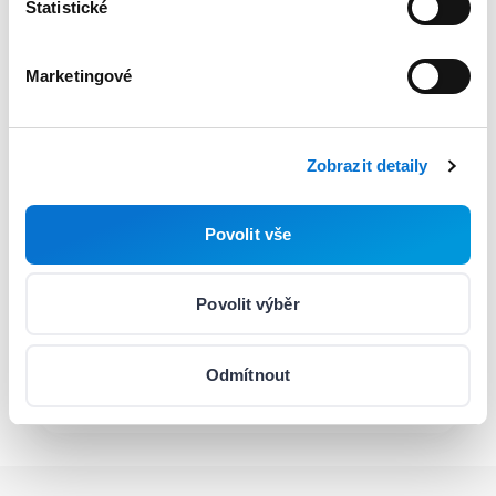
Statistické
Napište e-mail
hello@barion.com
Marketingové
Písemně:
Pracovní dny
08:00-17:00
Zobrazit detaily
Zavolejte nám
(+420) 226 400 269
Povolit vše
Telefon:
Pondělí
:
10:00-16:00
Povolit výběr
Úterý
:
10:00-16:00
Středa
:
10:00-16:00
Čtvrtek
:
08:00-20:00
Odmítnout
Pátek
:
10:00-16:00