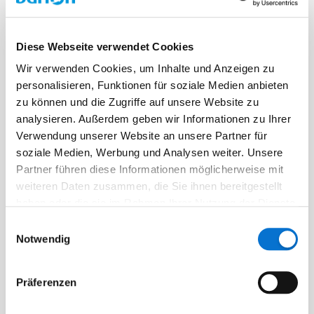
Diese Webseite verwendet Cookies
Wir verwenden Cookies, um Inhalte und Anzeigen zu
personalisieren, Funktionen für soziale Medien anbieten
Facebook
zu können und die Zugriffe auf unsere Website zu
Discord dev community
analysieren. Außerdem geben wir Informationen zu Ihrer
@BarionPayment
Verwendung unserer Website an unsere Partner für
soziale Medien, Werbung und Analysen weiter. Unsere
Partner führen diese Informationen möglicherweise mit
weiteren Daten zusammen, die Sie ihnen bereitgestellt
Business
Personal
haben oder die sie im Rahmen Ihrer Nutzung der Dienste
Barion Smart Gateway
Barion Wallet
gesammelt haben.
Einwilligungsauswahl
Notwendig
Barion Bridge
Preisbildung
Barion Targets
Anmeldung
Präferenzen
Barion Metrics
Registrieren