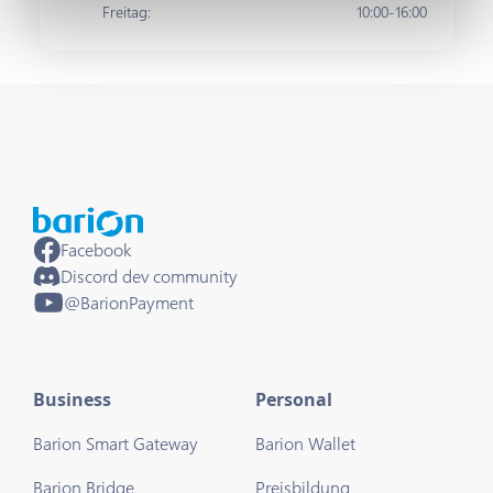
Freitag
:
10:00-16:00
Facebook
Discord dev community
@BarionPayment
Business
Personal
Barion Smart Gateway
Barion Wallet
Barion Bridge
Preisbildung