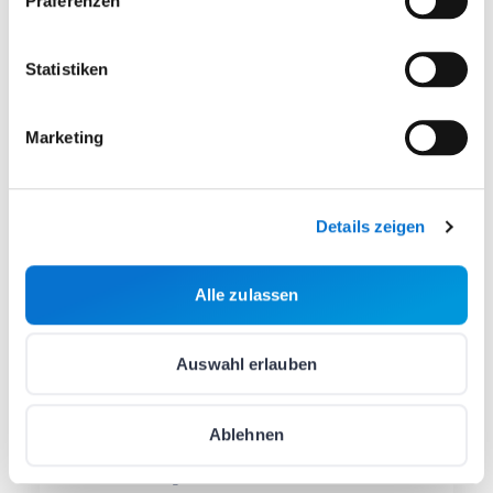
Präferenzen
Anmelden
Statistiken
Kontakt
Marketing
E-Mail schreiben
hello@barion.com
Schriftlich:
Details zeigen
Werktags
08:00-17:00
Rufen Sie uns an
Alle zulassen
(06 1) 464 7099
Telefon:
Auswahl erlauben
Montag
:
10:00-16:00
Dienstag
:
10:00-16:00
Ablehnen
Mittwoch
:
10:00-16:00
Donnerstag
:
08:00-20:00