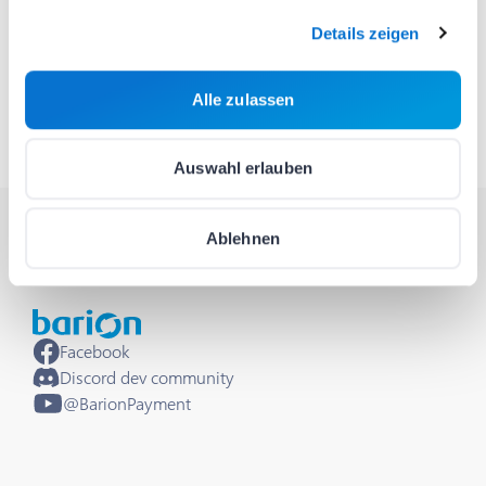
Montag
:
10:00-16:00
Dienstag
:
10:00-16:00
Details zeigen
Mittwoch
:
10:00-16:00
Donnerstag
:
08:00-20:00
Alle zulassen
Freitag
:
10:00-16:00
Auswahl erlauben
Ablehnen
Facebook
Discord dev community
@BarionPayment