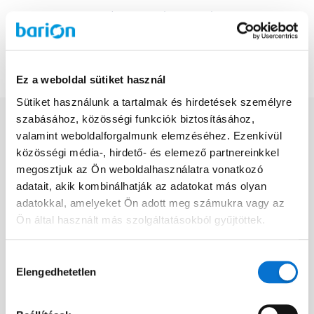
and restart the search!
Back to homepage
Ez a weboldal sütiket használ
Sütiket használunk a tartalmak és hirdetések személyre
szabásához, közösségi funkciók biztosításához,
valamint weboldalforgalmunk elemzéséhez. Ezenkívül
közösségi média-, hirdető- és elemező partnereinkkel
Facebook
megosztjuk az Ön weboldalhasználatra vonatkozó
Discord dev community
adatait, akik kombinálhatják az adatokat más olyan
@BarionPayment
adatokkal, amelyeket Ön adott meg számukra vagy az
Ön által használt más szolgáltatásokból gyűjtöttek.
Vállalkozásoknak
Magánszemélyeknek
Hozzájárulás
Elengedhetetlen
kiválasztása
Barion Smart Gateway
Barion Wallet
Barion Bridge
Díjak