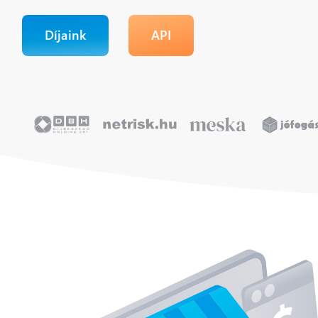
Díjaink
API