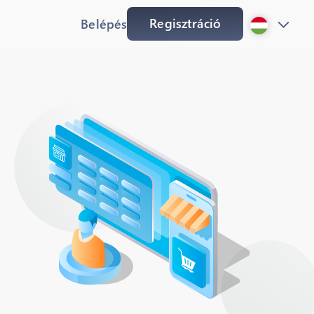
Regisztráció
Belépés