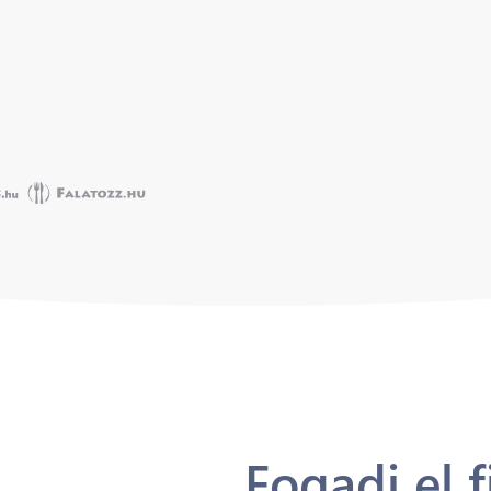
Fogadj el f