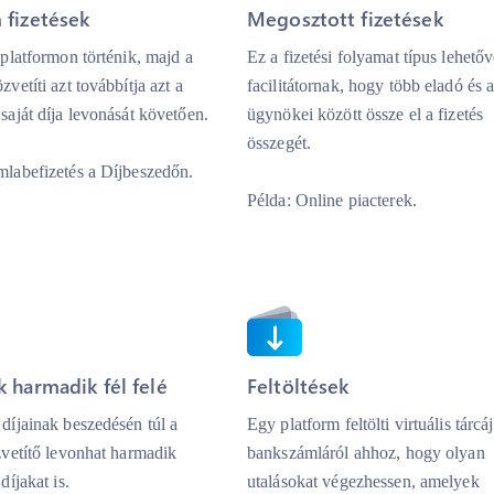
 fizetések
Megosztott fizetések
 platformon történik, majd a
Ez a fizetési folyamat típus lehetőv
zvetíti azt továbbítja azt a
facilitátornak, hogy több eladó és 
saját díja levonását követően.
ügynökei között össze el a fizetés
összegét.
mlabefizetés a Díjbeszedőn.
Példa: Online piacterek.
k harmadik fél felé
Feltöltések
díjainak beszedésén túl a
Egy platform feltölti virtuális tárcá
zvetítő levonhat harmadik
bankszámláról ahhoz, hogy olyan
díjakat is.
utalásokat végezhessen, amelyek