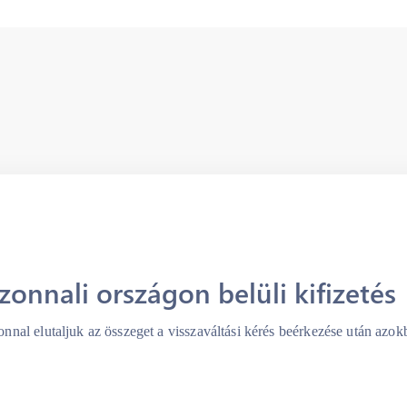
zonnali országon belüli kifizetés
nnal elutaljuk az összeget a visszaváltási kérés beérkezése után azo