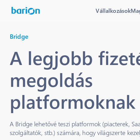
Vállalkozások
Ma
Bridge
A legjobb fizet
megoldás
platformoknak
A Bridge lehetővé teszi platformok (piacterek, S
szolgáltatók, stb.) számára, hogy világszerte kezelj