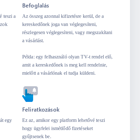
Befoglalás
é teszi a
Az összeg azonnal kifizetésre kerül, de a
azok
kereskedőnek joga van véglegesíteni,
részlegesen véglegesíteni, vagy megszakítani
a vásárlást.
Példa: egy felhasználó olyan TV-t rendel elő,
amit a kereskedőnek is meg kell rendelnie,
mielőtt a vásárlónak el tudja küldeni.
Feliratkozások
ját egy
Ez az, amikor egy platform lehetővé teszi
hogy ügyfelei ismétlődő fizetéseket
gyűjtsenek be.