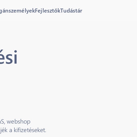
gánszemélyek
Fejlesztők
Tudástár
ési
aaS, webshop
ék a kifizetéseket.