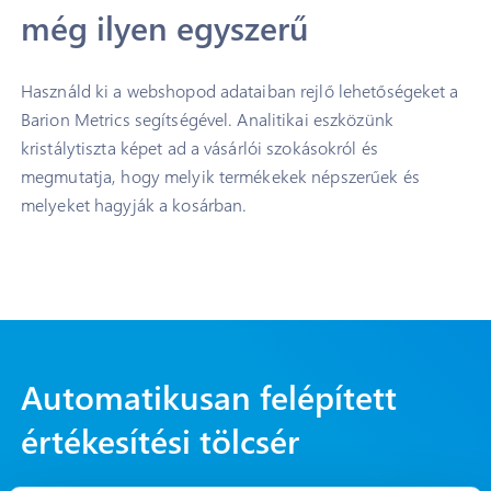
még ilyen egyszerű
Használd ki a webshopod adataiban rejlő lehetőségeket a
Barion Metrics segítségével. Analitikai eszközünk
kristálytiszta képet ad a vásárlói szokásokról és
megmutatja, hogy melyik termékekek népszerűek és
melyeket hagyják a kosárban.
Automatikusan felépített
értékesítési tölcsér