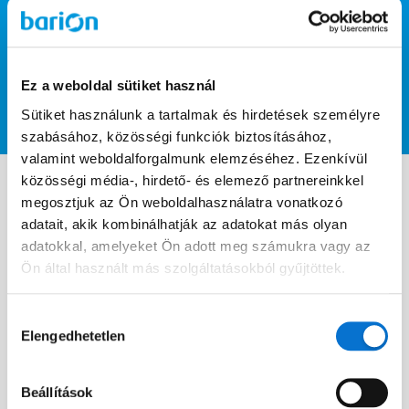
A Barion Metrics elemzi a látogatói adatokat és lebontja
lépésekre, hogy a webshopba érkezéstől kezdve a fizetésig
bezárólag mit csinálnak.
Ez a weboldal sütiket használ
Sütiket használunk a tartalmak és hirdetések személyre
szabásához, közösségi funkciók biztosításához,
valamint weboldalforgalmunk elemzéséhez. Ezenkívül
közösségi média-, hirdető- és elemező partnereinkkel
megosztjuk az Ön weboldalhasználatra vonatkozó
Derítsd ki milyen termékekre
adatait, akik kombinálhatják az adatokat más olyan
vágynak a vásárlóid
adatokkal, amelyeket Ön adott meg számukra vagy az
Ön által használt más szolgáltatásokból gyűjtöttek.
Optimalizáld a kampányaidat azáltal, hogy melyik
Hozzájárulás
termékekre kerestek rá legtöbbször. Egy egyszerű és
Elengedhetetlen
kiválasztása
átlátható lista vár a legkeresettebb termékekről a Barion
Metricsben a nap 24 órájában.
Beállítások