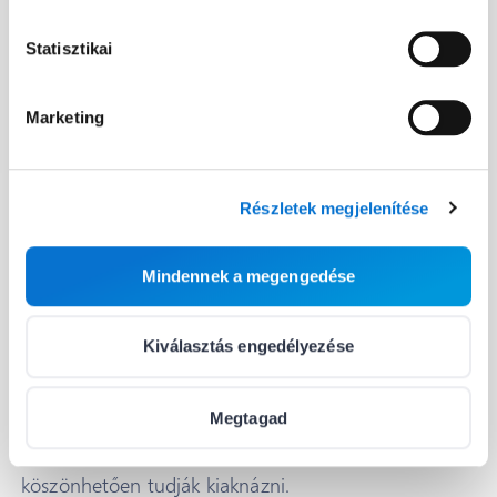
Kapcsolat
Statisztikai
Marketing
Részletek megjelenítése
Egy apró kóddal a jobb
Mindennek a megengedése
analitikáért
Kiválasztás engedélyezése
Erősen ajánljuk minden kereskedőnek, hogy építsék
be a Full Barion Pixel-t a webáruházukba, hiszen
Megtagad
többek között a Barion Metrics előnyeit is ennek
köszönhetően tudják kiaknázni.