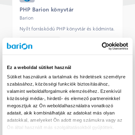
PHP Barion könyvtár
Barion
Nyílt forráskódú PHP könyvtár és kódminta.
INGYENES LICENC
KÖZÖSSÉGI TÁMOGATÁS
Ez a weboldal sütiket használ
Sütiket használunk a tartalmak és hirdetések személyre
MEGNYITÁS
szabásához, közösségi funkciók biztosításához,
valamint weboldalforgalmunk elemzéséhez. Ezenkívül
közösségi média-, hirdető- és elemező partnereinkkel
megosztjuk az Ön weboldalhasználatra vonatkozó
adatait, akik kombinálhatják az adatokat más olyan
adatokkal, amelyeket Ön adott meg számukra vagy az
Ön által használt más szolgáltatásokból gyűjtöttek.