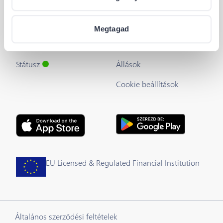
A Barion API
Blog
Fejlesztői útmutató
Rólunk
Megtagad
Integrálás & plug-inok
Segítség
Státusz
Állások
Cookie beállítások
EU Licensed & Regulated Financial Institution
Általános szerződési feltételek