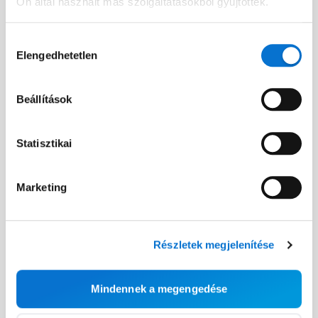
Ön által használt más szolgáltatásokból gyűjtöttek.
Facebook
Hozzájárulás
Elengedhetetlen
Discord dev community
kiválasztása
@BarionPayment
Beállítások
Vállalkozásoknak
Magánszemélyeknek
Statisztikai
Barion Smart Gateway
Barion Wallet
Marketing
Barion Bridge
Díjak
Barion Targets
Bejelentkezés
Részletek megjelenítése
Barion Metrics
Regisztráció
Díjak
Mindennek a megengedése