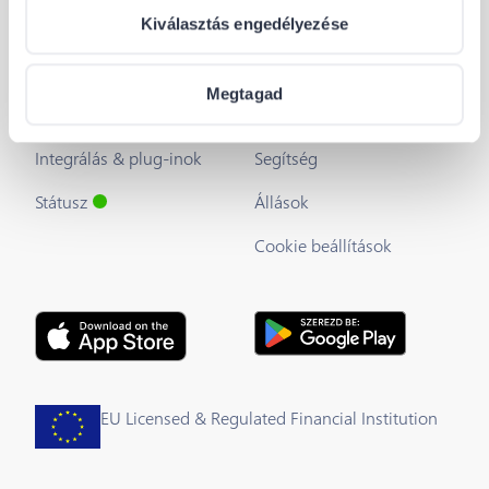
Kiválasztás engedélyezése
Fejlesztőknek
Hasznos linkek
A Barion API
Blog
Megtagad
Fejlesztői útmutató
Rólunk
Integrálás & plug-inok
Segítség
Státusz
Állások
Cookie beállítások
EU Licensed & Regulated Financial Institution