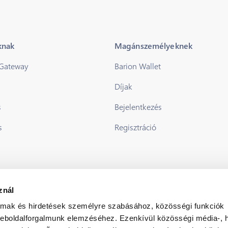
knak
Magánszemélyeknek
 Gateway
Barion Wallet
Díjak
s
Bejelentkezés
s
Regisztráció
znál
almak és hirdetések személyre szabásához, közösségi funkciók
weboldalforgalmunk elemzéséhez. Ezenkívül közösségi média-, h