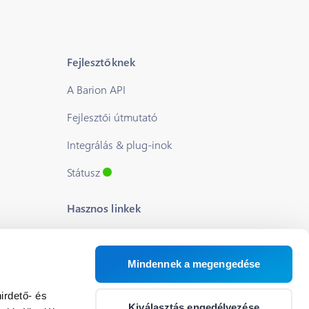
Fejlesztőknek
A Barion API
Fejlesztői útmutató
Integrálás & plug-inok
Státusz
Hasznos linkek
Blog
Rólunk
Mindennek a megengedése
Segítség
irdető- és
Kiválasztás engedélyezése