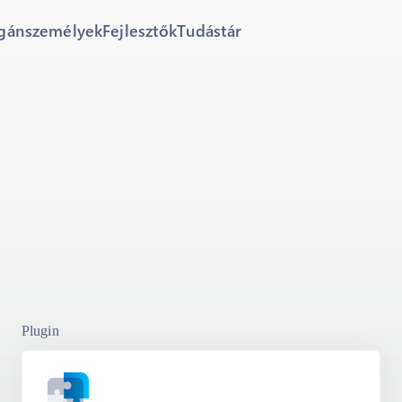
gánszemélyek
Fejlesztők
Tudástár
Plugin