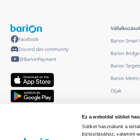
Vállalkozáso
Facebook
Barion Smart
Discord dev community
Barion Bridge
@BarionPayment
Barion Target
Barion Metric
Díjak
EU Licensed & Regulated Financial
Ez a weboldal sütiket has
Institution
Sütiket használunk a tart
biztosításához, valamint 