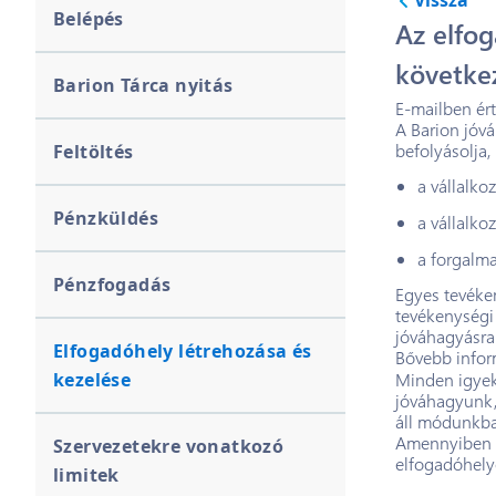
Vissza
Belépés
Az elfo
követke
Barion Tárca nyitás
E-mailben ér
A Barion jóvá
befolyásolja
Feltöltés
a vállalko
Pénzküldés
a vállalko
a forgalma
Pénzfogadás
Egyes tevéke
tevékenységi 
jóváhagyásra
Elfogadóhely létrehozása és
Bővebb infor
kezelése
Minden igyek
jóváhagyunk,
áll módunkban
Amennyiben a
Szervezetekre vonatkozó
elfogadóhely
limitek