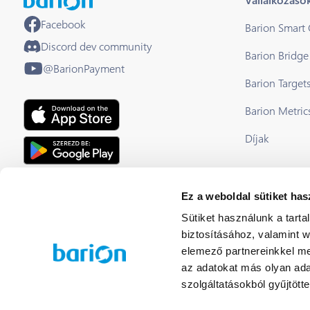
Facebook
Barion Smart
Discord dev community
Barion Bridge
@BarionPayment
Barion Target
Barion Metric
Díjak
EU Licensed & Regulated Financial
Ez a weboldal sütiket has
Institution
Sütiket használunk a tart
biztosításához, valamint 
elemező partnereinkkel me
az adatokat más olyan ad
szolgáltatásokból gyűjtötte