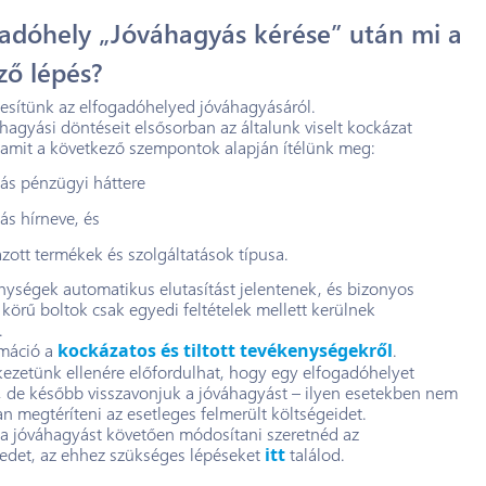
gadóhely „Jóváhagyás kérése” után mi a
ző lépés?
tesítünk az elfogadóhelyed jóváhagyásáról.
hagyási döntéseit elsősorban az általunk viselt kockázat
, amit a következő szempontok alapján ítélünk meg:
zás pénzügyi háttere
zás hírneve, és
zott termékek és szolgáltatások típusa.
nységek automatikus elutasítást jelentenek, és bizonyos
körű boltok csak egyedi feltételek mellett kerülnek
.
máció a
kockázatos és tiltott tevékenységekről
.
ezetünk ellenére előfordulhat, hogy egy elfogadóhelyet
 de később visszavonjuk a jóváhagyást – ilyen esetekben nem
 megtéríteni az esetleges felmerült költségeidet.
 jóváhagyást követően módosítani szeretnéd az
edet, az ehhez szükséges lépéseket
itt
találod.