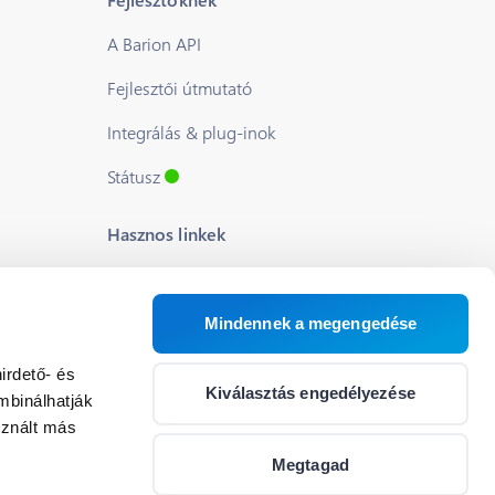
A Barion API
Fejlesztői útmutató
Integrálás & plug-inok
Státusz
Hasznos linkek
Blog
Rólunk
Mindennek a megengedése
Segítség
irdető- és
Kiválasztás engedélyezése
mbinálhatják
Állások
sznált más
Cookie beállítások
Megtagad