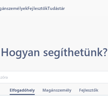
gánszemélyek
Fejlesztők
Tudástár
Hogyan segíthetünk?
Elfogadóhely
Magánszemély
Fejlesztők