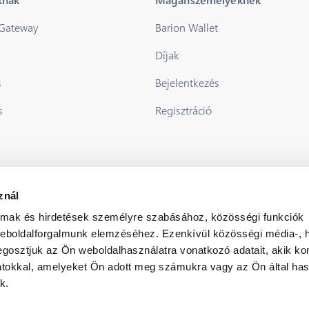
 Gateway
Barion Wallet
Díjak
s
Bejelentkezés
s
Regisztráció
znál
almak és hirdetések személyre szabásához, közösségi funkciók
weboldalforgalmunk elemzéséhez. Ezenkívül közösségi média-, h
gosztjuk az Ön weboldalhasználatra vonatkozó adatait, akik ko
atokkal, amelyeket Ön adott meg számukra vagy az Ön által ha
k.