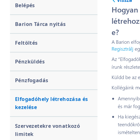
Vissza
Belépés
Hogyan 
létrehoz
Barion Tárca nyitás
e?
A Barion elf
Feltöltés
Regisztrálj
egy
Az “Elfogadó
Pénzküldés
írunk részlet
Küldd be az 
Pénzfogadás
Kollégáink me
Amennyibe
Elfogadóhely létrehozása és
és már fog
kezelése
Ha kiegész
teendőkről
Szervezetekre vonatkozó
ismételten
limitek