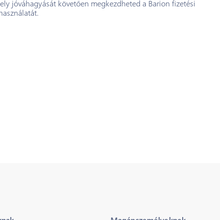
ely jóváhagyását követően megkezdheted a Barion fizetési
asználatát.
knak
Magánszemélyeknek