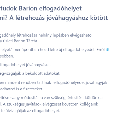
tudok Barion elfogadóhelyet
ni? A létrehozás jóváhagyáshoz kötött-
ogadóhely létrehozása néhány lépésben elvégezhető:
 üzleti Barion Tárcát.
helyek” menüpontban hozd létre új elfogadóhelyedet. Erről
itt
esebben.
elfogadóhelyet jóváhagyásra.
gvizsgálják a beküldött adatokat:
n mindent rendben találnak, elfogadóhelyedet jóváhagyják,
adhatod is a fizetéseket.
ítésre vagy módosításra van szükség, értesítést küldünk a
. A szükséges javítások elvégzését követően kollégáink
 felülvizsgálják az elfogadóhelyet.