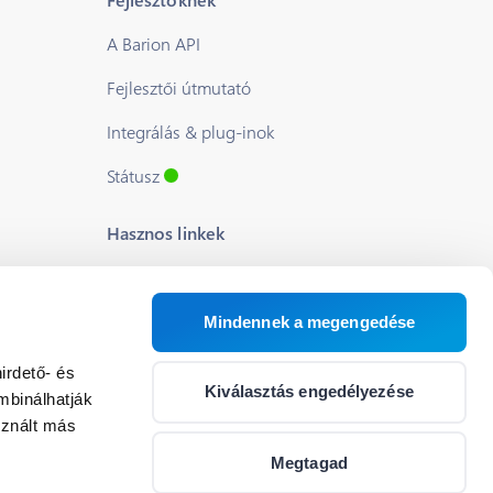
A Barion API
Fejlesztői útmutató
Integrálás & plug-inok
Státusz
Hasznos linkek
Blog
Rólunk
Mindennek a megengedése
Segítség
irdető- és
Kiválasztás engedélyezése
mbinálhatják
Állások
sznált más
Cookie beállítások
Megtagad