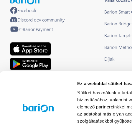
Facebook
Barion Smart
Discord dev community
Barion Bridge
@BarionPayment
Barion Target
Barion Metric
Díjak
EU Licensed & Regulated Financial
Ez a weboldal sütiket has
Institution
Sütiket használunk a tart
biztosításához, valamint 
elemező partnereinkkel me
az adatokat más olyan ad
szolgáltatásokból gyűjtötte