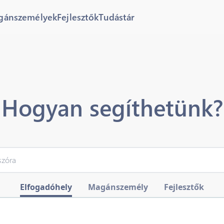
gánszemélyek
Fejlesztők
Tudástár
Hogyan segíthetünk?
Elfogadóhely
Magánszemély
Fejlesztők