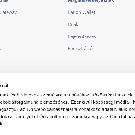
 Gateway
Barion Wallet
Díjak
s
Bejelentkezés
s
Regisztráció
znál
almak és hirdetések személyre szabásához, közösségi funkciók
weboldalforgalmunk elemzéséhez. Ezenkívül közösségi média-, h
gosztjuk az Ön weboldalhasználatra vonatkozó adatait, akik ko
atokkal, amelyeket Ön adott meg számukra vagy az Ön által ha
k.