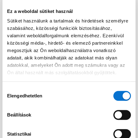
Ez a weboldal sütiket használ
Sütiket használunk a tartalmak és hirdetések személyre
Facebook
szabásához, közösségi funkciók biztosításához,
Discord dev community
valamint weboldalforgalmunk elemzéséhez. Ezenkívül
@BarionPayment
közösségi média-, hirdető- és elemező partnereinkkel
megosztjuk az Ön weboldalhasználatra vonatkozó
adatait, akik kombinálhatják az adatokat más olyan
Vállalkozásoknak
Magánszemélyeknek
adatokkal, amelyeket Ön adott meg számukra vagy az
Ön által használt más szolgáltatásokból gyűjtöttek.
Barion Smart Gateway
Barion Wallet
Barion Bridge
Díjak
Hozzájárulás
Elengedhetetlen
kiválasztása
Barion Targets
Bejelentkezés
Barion Metrics
Regisztráció
Beállítások
Díjak
Statisztikai