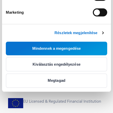
Fejlesztőknek
Hasznos linkek
Marketing
A Barion API
Blog
Fejlesztői útmutató
Rólunk
Részletek megjelenítése
Integrálás & plug-inok
Segítség
Mindennek a megengedése
Státusz
Állások
Cookie beállítások
Kiválasztás engedélyezése
Megtagad
EU Licensed & Regulated Financial Institution