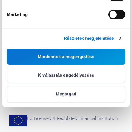
Fejlesztőknek
Hasznos linkek
Marketing
A Barion API
Blog
Fejlesztői útmutató
Rólunk
Részletek megjelenítése
Integrálás & plug-inok
Segítség
Mindennek a megengedése
Státusz
Állások
Cookie beállítások
Kiválasztás engedélyezése
Megtagad
EU Licensed & Regulated Financial Institution