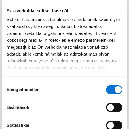
Ez a weboldal sütiket használ
Sütiket használunk a tartalmak és hirdetések személyre
Facebook
szabásához, közösségi funkciók biztosításához,
Discord dev community
valamint weboldalforgalmunk elemzéséhez. Ezenkívül
@BarionPayment
közösségi média-, hirdető- és elemező partnereinkkel
megosztjuk az Ön weboldalhasználatra vonatkozó
adatait, akik kombinálhatják az adatokat más olyan
Vállalkozásoknak
Magánszemélyeknek
adatokkal, amelyeket Ön adott meg számukra vagy az
Ön által használt más szolgáltatásokból gyűjtöttek.
Barion Smart Gateway
Barion Wallet
Barion Bridge
Díjak
Hozzájárulás
Elengedhetetlen
kiválasztása
Barion Targets
Bejelentkezés
Barion Metrics
Regisztráció
Beállítások
Díjak
Statisztikai