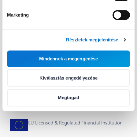
Fejlesztőknek
Hasznos linkek
Marketing
A Barion API
Blog
Fejlesztői útmutató
Rólunk
Részletek megjelenítése
Integrálás & plug-inok
Segítség
Mindennek a megengedése
Státusz
Állások
Cookie beállítások
Kiválasztás engedélyezése
Megtagad
EU Licensed & Regulated Financial Institution