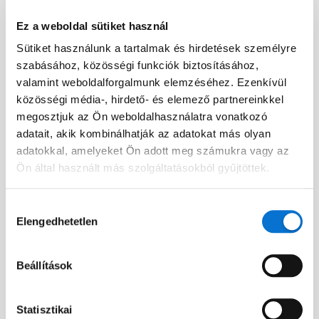
Ez a weboldal sütiket használ
Sütiket használunk a tartalmak és hirdetések személyre
Facebook
szabásához, közösségi funkciók biztosításához,
Discord dev community
valamint weboldalforgalmunk elemzéséhez. Ezenkívül
@BarionPayment
közösségi média-, hirdető- és elemező partnereinkkel
megosztjuk az Ön weboldalhasználatra vonatkozó
adatait, akik kombinálhatják az adatokat más olyan
Vállalkozásoknak
Magánszemélyeknek
adatokkal, amelyeket Ön adott meg számukra vagy az
Ön által használt más szolgáltatásokból gyűjtöttek.
Barion Smart Gateway
Barion Wallet
Barion Bridge
Díjak
Hozzájárulás
Elengedhetetlen
kiválasztása
Barion Targets
Bejelentkezés
Barion Metrics
Regisztráció
Beállítások
Díjak
Statisztikai