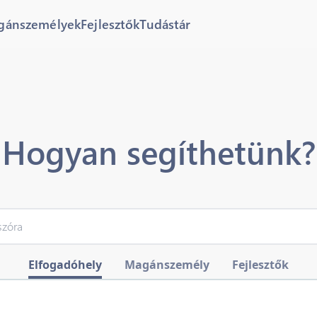
gánszemélyek
Fejlesztők
Tudástár
Hogyan segíthetünk?
Elfogadóhely
Magánszemély
Fejlesztők