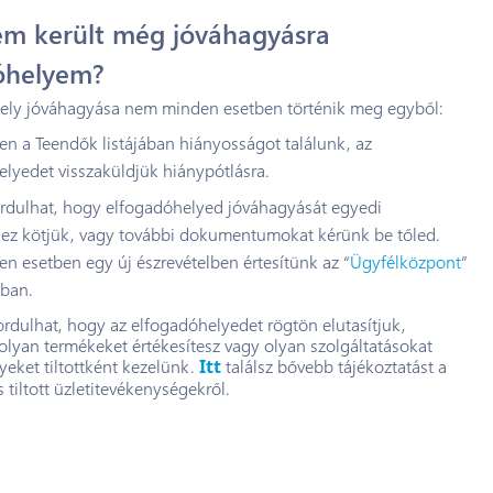
em került még jóváhagyásra
óhelyem?
ely jóváhagyása nem minden esetben történik meg egyből:
n a Teendők listájában hiányosságot találunk, az
lyedet visszaküldjük hiánypótlásra.
ordulhat, hogy elfogadóhelyed jóváhagyását egyedi
khez kötjük, vagy további dokumentumokat kérünk be tőled.
en esetben egy új észrevételben értesítünk az “
Ügyfélközpont
”
ban.
ordulhat, hogy az elfogadóhelyedet rögtön elutasítjuk,
lyan termékeket értékesítesz vagy olyan szolgáltatásokat
yeket tiltottként kezelünk.
Itt
találsz bővebb tájékoztatást a
 tiltott üzletitevékenységekről.