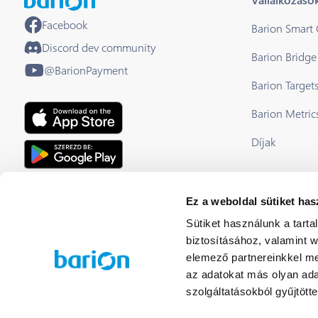
Facebook
Barion Smart
Discord dev community
Barion Bridge
@BarionPayment
Barion Target
Barion Metric
Díjak
EU Licensed & Regulated Financial
Ez a weboldal sütiket has
Institution
Sütiket használunk a tart
biztosításához, valamint 
elemező partnereinkkel me
az adatokat más olyan ad
szolgáltatásokból gyűjtötte