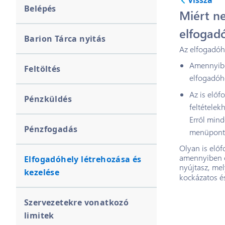
Vissza
Belépés
Miért n
elfogad
Barion Tárca nyitás
Az elfogadóh
Amennyibe
Feltöltés
elfogadóhe
Az is előf
Pénzküldés
feltétele
Erről mind
Pénzfogadás
menüpont
Olyan is előf
amennyiben o
Elfogadóhely létrehozása és
nyújtasz, mel
kezelése
kockázatos és
Szervezetekre vonatkozó
limitek