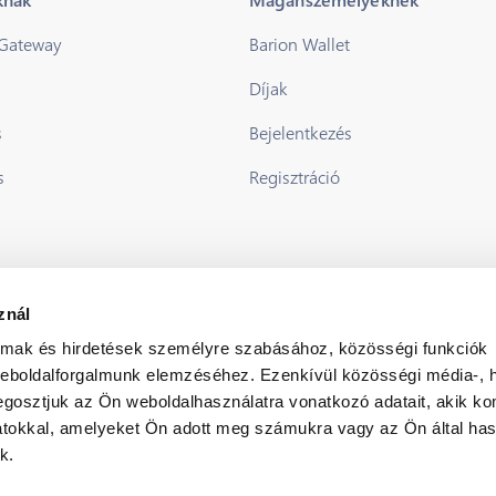
 Gateway
Barion Wallet
Díjak
s
Bejelentkezés
s
Regisztráció
znál
almak és hirdetések személyre szabásához, közösségi funkciók
weboldalforgalmunk elemzéséhez. Ezenkívül közösségi média-, h
gosztjuk az Ön weboldalhasználatra vonatkozó adatait, akik ko
atokkal, amelyeket Ön adott meg számukra vagy az Ön által ha
k.