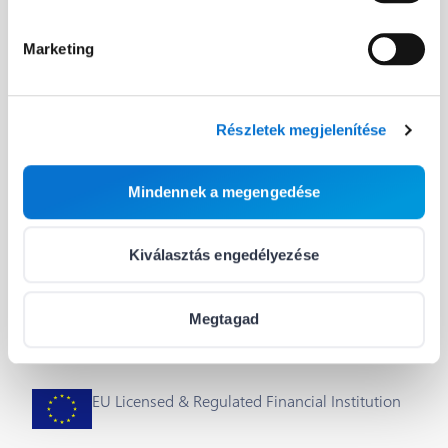
Fejlesztőknek
Hasznos linkek
Marketing
A Barion API
Blog
Fejlesztői útmutató
Rólunk
Részletek megjelenítése
Integrálás & plug-inok
Segítség
Mindennek a megengedése
Státusz
Állások
Cookie beállítások
Kiválasztás engedélyezése
Megtagad
EU Licensed & Regulated Financial Institution