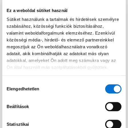
Ez a weboldal sütiket használ
Sütiket használunk a tartalmak és hirdetések személyre
Facebook
szabásához, közösségi funkciók biztosításához,
Discord dev community
valamint weboldalforgalmunk elemzéséhez. Ezenkívül
@BarionPayment
közösségi média-, hirdető- és elemező partnereinkkel
megosztjuk az Ön weboldalhasználatra vonatkozó
adatait, akik kombinálhatják az adatokat más olyan
Vállalkozásoknak
Magánszemélyeknek
adatokkal, amelyeket Ön adott meg számukra vagy az
Ön által használt más szolgáltatásokból gyűjtöttek.
Barion Smart Gateway
Barion Wallet
Barion Bridge
Díjak
Hozzájárulás
Elengedhetetlen
kiválasztása
Barion Targets
Bejelentkezés
Barion Metrics
Regisztráció
Beállítások
Díjak
Statisztikai