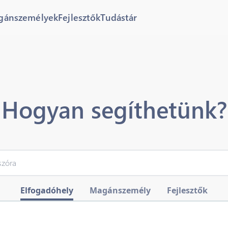
gánszemélyek
Fejlesztők
Tudástár
Hogyan segíthetünk?
Elfogadóhely
Magánszemély
Fejlesztők