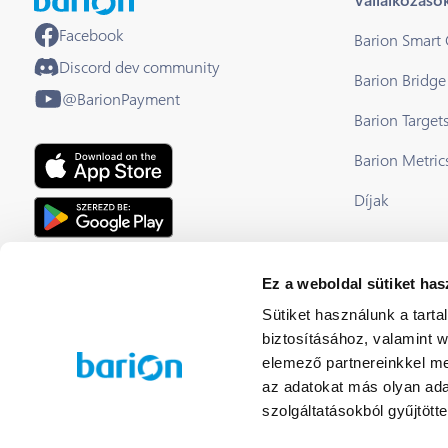
Facebook
Barion Smart
Discord dev community
Barion Bridge
@BarionPayment
Barion Target
Barion Metric
Díjak
EU Licensed & Regulated Financial
Ez a weboldal sütiket has
Institution
Sütiket használunk a tart
biztosításához, valamint 
elemező partnereinkkel me
az adatokat más olyan ad
szolgáltatásokból gyűjtötte