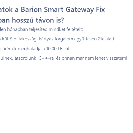
tok a Barion Smart Gateway Fix
an hosszú távon is?
en hónapban teljesíted mindkét feltételt:
és külföldi lakossági kártyás forgalom együttesen 2% alatt
sárérték meghaladja a 10 000 Ft-ott
sülnek, átsorolunk IC++-ra, és onnan már nem lehet visszatérni