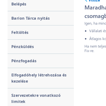
Vissza
Belépés
Maradha
csomagb
Barion Tárca nyitás
Igen, ha mind
Vállalati 
Feltöltés
Átlagos ko
Ha nem telje
Pénzküldés
Fix-re.
Pénzfogadás
Elfogadóhely létrehozása és
kezelése
Szervezetekre vonatkozó
limitek