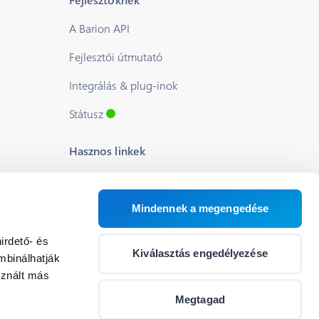
A Barion API
Fejlesztői útmutató
Integrálás & plug-inok
Státusz
Hasznos linkek
Blog
Rólunk
Mindennek a megengedése
Segítség
irdető- és
Kiválasztás engedélyezése
mbinálhatják
Állások
sznált más
Cookie beállítások
Megtagad