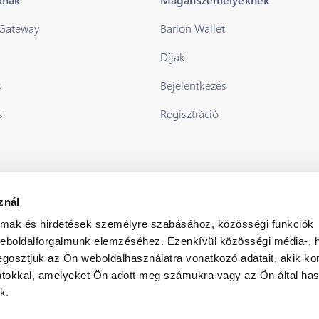
 Gateway
Barion Wallet
Díjak
s
Bejelentkezés
s
Regisztráció
znál
almak és hirdetések személyre szabásához, közösségi funkciók
weboldalforgalmunk elemzéséhez. Ezenkívül közösségi média-, h
gosztjuk az Ön weboldalhasználatra vonatkozó adatait, akik ko
atokkal, amelyeket Ön adott meg számukra vagy az Ön által ha
k.