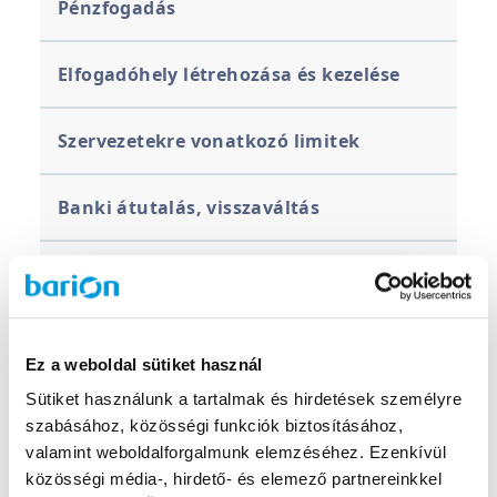
Pénzfogadás
Elfogadóhely létrehozása és kezelése
Szervezetekre vonatkozó limitek
Banki átutalás, visszaváltás
Tárca megszüntetés
Egyéb Barion Tárca használatával
Ez a weboldal sütiket használ
kapcsolatos kérdések
Sütiket használunk a tartalmak és hirdetések személyre
szabásához, közösségi funkciók biztosításához,
Új díjcsomagok 2025
valamint weboldalforgalmunk elemzéséhez. Ezenkívül
közösségi média-, hirdető- és elemező partnereinkkel