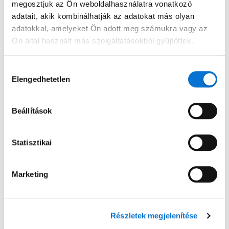
Belépés
megosztjuk az Ön weboldalhasználatra vonatkozó
adatait, akik kombinálhatják az adatokat más olyan
adatokkal, amelyeket Ön adott meg számukra vagy az
Belépés
Ön által használt más szolgáltatásokból gyűjtöttek.
Hozzájárulás
Elérhetőségek
Elengedhetetlen
kiválasztása
Írj emailt
hello@barion.com
Beállítások
Írásban:
Hétköznap
08:00-17:00
Statisztikai
Hívj minket
(06 1) 464 7099
Marketing
Telefon:
Hétfő
:
10:00-16:00
Részletek megjelenítése
Kedd
:
10:00-16:00