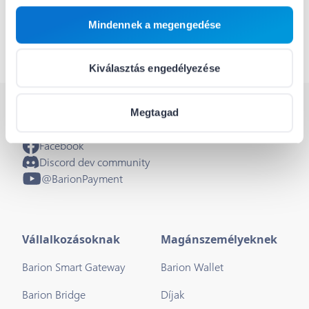
Szerda
:
10:00-16:00
Csütörtök
:
08:00-20:00
Mindennek a megengedése
Péntek
:
10:00-16:00
Kiválasztás engedélyezése
Megtagad
Facebook
Discord dev community
@BarionPayment
Vállalkozásoknak
Magánszemélyeknek
Barion Smart Gateway
Barion Wallet
Barion Bridge
Díjak