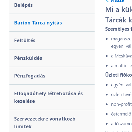
Vissza
Belépés
Mi a kül
Tárcák k
Barion Tárca nyitás
Személyes 
magánszem
Feltöltés
egyéni vál
a Meskával
Pénzküldés
a multiuse
Üzleti fiók
Pénzfogadás
egyéni vál
Elfogadóhely létrehozása és
üzleti tevé
kezelése
non-profit
őstermelő
Szervezetekre vonatkozó
adószámo
limitek