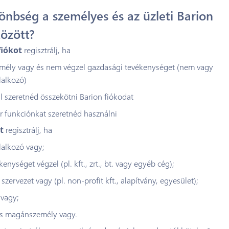
önbség a személyes és az üzleti Barion
özött?
fiókot
regisztrálj, ha
ély vagy és nem végzel gazdasági tevékenységet (nem vagy
lalkozó)
 szeretnéd összekötni Barion fiókodat
r funkciónkat szeretnéd használni
ot
regisztrálj, ha
lalkozó vagy;
kenységet végzel (pl. kft., zrt., bt. vagy egyéb cég);
 szervezet vagy (pl. non-profit kft., alapítvány, egyesület);
 vagy;
s magánszemély vagy.