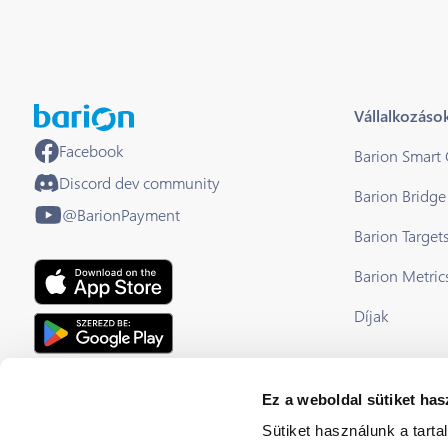
Vállalkozáso
Facebook
Barion Smart
Discord dev community
Barion Bridge
@BarionPayment
Barion Target
Barion Metric
Díjak
EU Licensed & Regulated Financial
Ez a weboldal sütiket has
Institution
Sütiket használunk a tart