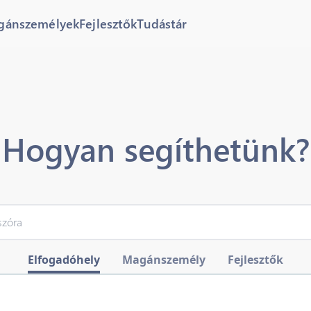
gánszemélyek
Fejlesztők
Tudástár
Hogyan segíthetünk?
Elfogadóhely
Magánszemély
Fejlesztők