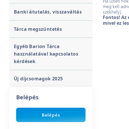
Ha üzleti fió
meg kell adn
Banki átutalás, visszaváltás
székhely).
Fontos! Az
mivel ez le
Tárca megszüntetés
Egyéb Barion Tárca
használatával kapcsolatos
kérdések
Új díjcsomagok 2025
Belépés
Belépés