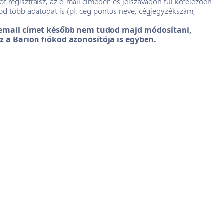
kot regisztrálsz, az e-mail címeden és jelszavadon túl kötelezően
od több adatodat is (pl. cég pontos neve, cégjegyzékszám,
 email címet később nem tudod majd módosítani,
sz a Barion fiókod azonosítója is egyben.