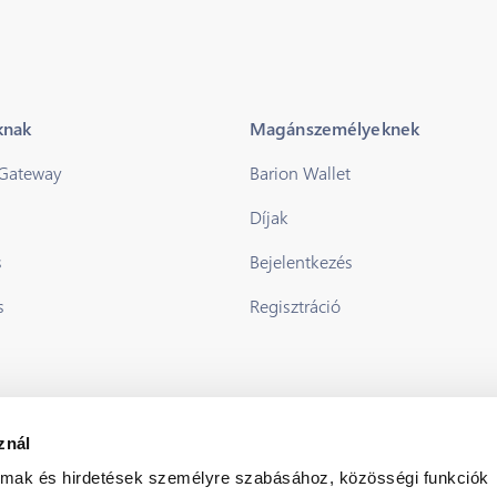
knak
Magánszemélyeknek
 Gateway
Barion Wallet
Díjak
s
Bejelentkezés
s
Regisztráció
znál
almak és hirdetések személyre szabásához, közösségi funkciók