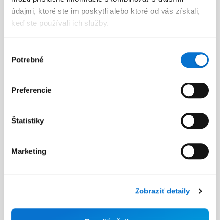
údajmi, ktoré ste im poskytli alebo ktoré od vás získali,
keď ste používali ich služby.
Výber
Potrebné
súhlasu
Facebook
Discord dev community
Preferencie
@BarionPayment
Štatistiky
Firmy
Osoby
Marketing
Barion Smart Gateway
Barion Wallet
Barion Bridge
Ceny
Zobraziť detaily
Barion Targets
Přihlášení
Barion Metrics
Stát se klientem