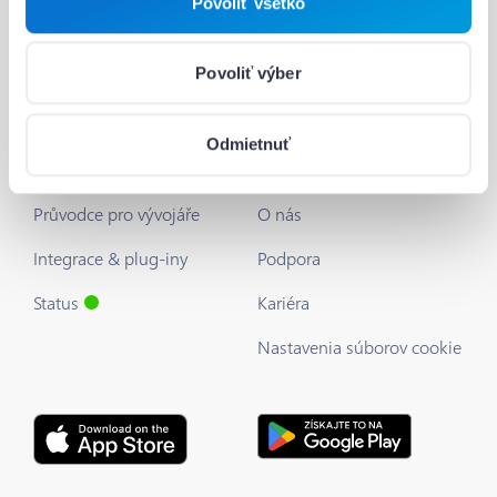
Povoliť všetko
Ceny
Povoliť výber
Vývojáři
Užitečné odkazy
Odmietnuť
Barion API
Blog
Průvodce pro vývojáře
O nás
Integrace & plug-iny
Podpora
Status
Kariéra
Nastavenia súborov cookie