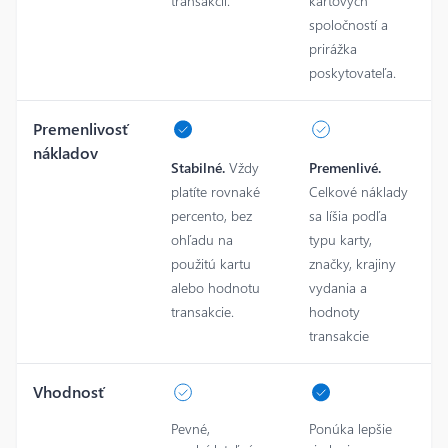
transakcií.
kartových
spoločností a
prirážka
poskytovateľa.
Premenlivosť
nákladov
Stabilné.
Vždy
Premenlivé.
platíte rovnaké
Celkové náklady
percento, bez
sa líšia podľa
ohľadu na
typu karty,
použitú kartu
značky, krajiny
alebo hodnotu
vydania a
transakcie.
hodnoty
transakcie
Vhodnosť
Pevné,
Ponúka lepšie