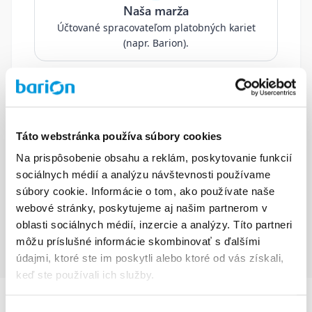
Naša marža
Účtované spracovateľom platobných kariet
(napr. Barion).
Celkové náklady
Táto webstránka používa súbory cookies
Platíte len konkrétne poplatky za každú
Na prispôsobenie obsahu a reklám, poskytovanie funkcií
transakciu
sociálnych médií a analýzu návštevnosti používame
súbory cookie. Informácie o tom, ako používate naše
webové stránky, poskytujeme aj našim partnerom v
oblasti sociálnych médií, inzercie a analýzy. Títo partneri
môžu príslušné informácie skombinovať s ďalšími
údajmi, ktoré ste im poskytli alebo ktoré od vás získali,
keď ste používali ich služby.