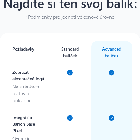
Nájdite si ten svoj balík
:
*Podmienky pre jednotlivé cenové úrovne
Požiadavky
Standard
Advanced
balíček
balíček
Zobraziť
akceptačné logá
Na stránkach
platby a
pokladne
Integrácia
Barion Base
Pixel
Overenie