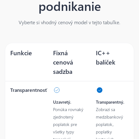
podnikanie
Vyberte si vhodný cenový model v tejto tabuľke.
Funkcie
Fixná
IC++
cenová
balíček
sadzba
Transparentnosť
Uzavretý.
Transparentný.
Ponúka rovnaký
Zobrazí sa
zjednotený
medzibankový
poplatok pre
poplatok,
všetky typy
poplatky