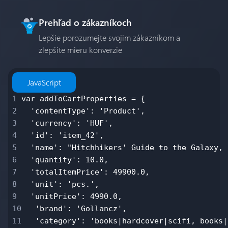
Prehľad o zákazníkoch
Lepšie porozumejte svojim zákazníkom a
zlepšite mieru konverzie
JavaScript
1
var addToCartProperties = {
2
'contentType': 'Product',
3
'currency': 'HUF',
4
'id': 'item_42',
5
'name': "Hitchhikers' Guide to the Galaxy, 
6
'quantity': 10.0,
7
'totalItemPrice': 49900.0,
8
'unit': 'pcs.',
9
'unitPrice': 4990.0,
10
'brand': 'Gollancz',
11
'category': 'books|hardcover|scifi, books|