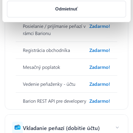
Barion web a mobilná app
Zadarmo!
Odmietnuť
Posielanie / prijímanie peňazí v
Zadarmo!
rámci Barionu
Registrácia obchodníka
Zadarmo!
Mesačný poplatok
Zadarmo!
Vedenie peňaženky - účtu
Zadarmo!
Barion REST API pre developery
Zadarmo!
Vkladanie peňazí (dobitie účtu)