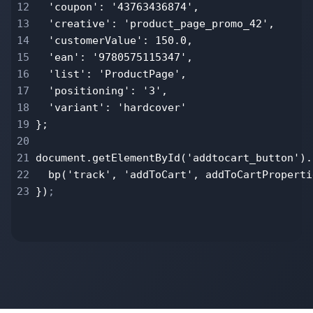
12
'coupon': '43763436874',
13
'creative': 'product_page_promo_42',
14
'customerValue': 150.0,
15
'ean': '9780575115347',
16
'list': 'ProductPage',
17
'positioning': '3',
18
'variant': 'hardcover'
19
};
20
21
document.getElementById('addtocart_button').
22
bp('track', 'addToCart', addToCartProperti
23
})
;