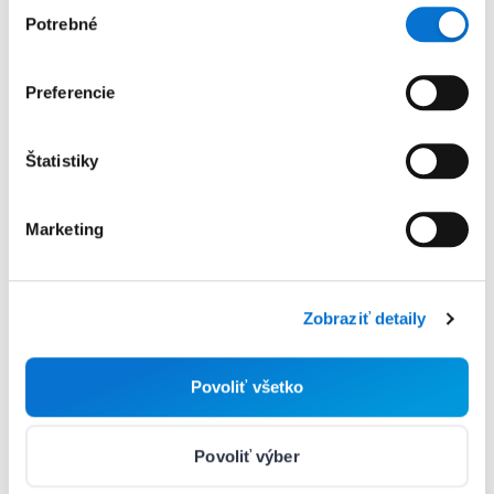
Výber
Potrebné
súhlasu
Preferencie
Doplnkové služby a
Štatistiky
poplatky
Marketing
Prehľadné ceny za platby a doplnky
Zobraziť detaily
Základné služby
Povoliť všetko
Povoliť výber
Registrácia
Zadarmo!