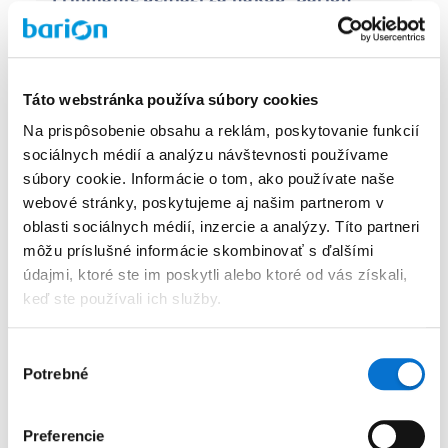
obchod integrácia
Odstrànenie limitov pre organizácie
Táto webstránka používa súbory cookies
Na prispôsobenie obsahu a reklám, poskytovanie funkcií
Bankový prevod, bankový transfer
sociálnych médií a analýzu návštevnosti používame
súbory cookie. Informácie o tom, ako používate naše
Zrušenie
webové stránky, poskytujeme aj našim partnerom v
oblasti sociálnych médií, inzercie a analýzy. Títo partneri
môžu príslušné informácie skombinovať s ďalšími
Otázky súvisiace s Barionom
údajmi, ktoré ste im poskytli alebo ktoré od vás získali,
keď ste používali ich služby.
Nové cenové balíky 2025
Výber
Potrebné
súhlasu
Prihlásenie
Preferencie