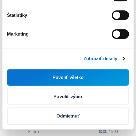
Prihlásenie
Štatistiky
Kontakty
Marketing
Napísať e-mail
hello@barion.com
Písomne:
Zobraziť detaily
Pracovné dni
08:00-17:00
Zavolajte nám
Povoliť všetko
(+421) 220 512 028
Telefón:
Povoliť výber
Pondelok
:
10:00-16:00
Utorok
:
10:00-16:00
Streda
:
10:00-16:00
Odmietnuť
Štvrtok
:
08:00-20:00
Piatok
:
10:00-16:00