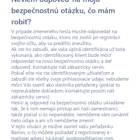
bezpečnostnú otázku, čo mám
robiť?
V prípade zmeneného hesla musíte odpovedať na
bezpečnostnú otázku, ktorú ste zvolili pri registrácii
svojho účtu, aby sa predišlo zneužitiu.
Ak ste ho zabudli, ale vaša úplná identifikácia už bola
vykonaná, ako identifikovaný klient bude môcť
odpovedať na novú bezpečnostnú otázku a dať
odpoveď. Kontaktujte náš zákaznícky servis.
Pokiaľ ešte nie ste identifikovaným užívateľom a
zabudli ste všetky svoje prihlasovacie údaje, nebudeme
môcť Vás overiť ako vlastníka peňaženky (pokiaľ to
nepreukážete dokladom, kontaktujte prosím náš
zákaznícky servis).
Heslo aj odpoveď na bezpečnostnú otázku ukladáme
tak, že k nim nemajú prístup ani naši zamestnanci,
takže pokiaľ si to nepamätáte, nemôžeme vám oznámiť
tieto údaje a ani ich nemôžeme zmeniť.
V tejto situácii je možné zavrieť vašu peňaženku
Barion, o čo môžete požiadať z registrovanej e-
mailovej adresy na email: podpora@barion.com.