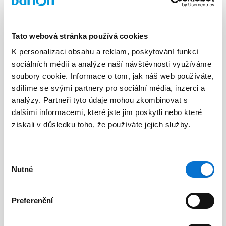
Tato webová stránka používá cookies
K personalizaci obsahu a reklam, poskytování funkcí
sociálních médií a analýze naší návštěvnosti využíváme
Facebook
soubory cookie. Informace o tom, jak náš web používáte,
Discord dev community
sdílíme se svými partnery pro sociální média, inzerci a
@BarionPayment
analýzy. Partneři tyto údaje mohou zkombinovat s
dalšími informacemi, které jste jim poskytli nebo které
získali v důsledku toho, že používáte jejich služby.
Firmy
Osoby
Barion Smart Gateway
Barion Wallet
Výběr
Nutné
souhlasu
Barion Bridge
Ceny
Barion Targets
Přihlášení
Preferenční
Barion Metrics
Stát se klientem