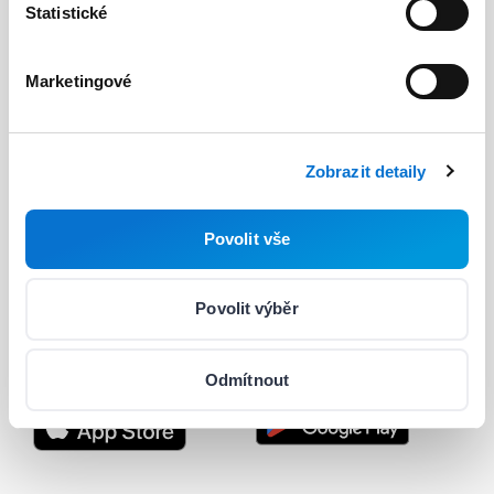
Statistické
Ceny
Marketingové
Vývojáři
Užitečné odkazy
Barion API
Blog
Zobrazit detaily
Průvodce pro vývojáře
O nás
Povolit vše
Integrace & plug-iny
Podpora
Status
Kariéra
Povolit výběr
Nastavení souborů cookie
Odmítnout