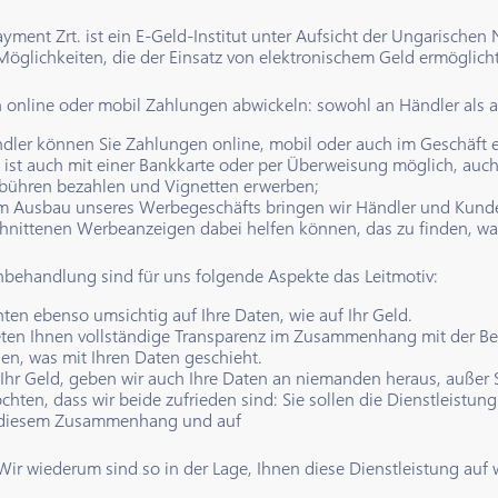
ayment Zrt. ist ein E-Geld-Institut unter Aufsicht der Ungarische
Möglichkeiten, die der Einsatz von elektronischem Geld ermöglicht
 online oder mobil Zahlungen abwickeln: sowohl an Händler als a
ndler können Sie Zahlungen online, mobil oder auch im Geschäf
es ist auch mit einer Bankkarte oder per Überweisung möglich, au
bühren bezahlen und Vignetten erwerben;
m Ausbau unseres Werbegeschäfts bringen wir Händler und Kunde
hnittenen Werbeanzeigen dabei helfen können, das zu finden, was 
nbehandlung sind für uns folgende Aspekte das Leitmotiv:
hten ebenso umsichtig auf Ihre Daten, wie auf Ihr Geld.
eten Ihnen vollständige Transparenz im Zusammenhang mit der Be
hen, was mit Ihren Daten geschieht.
 Ihr Geld, geben wir auch Ihre Daten an niemanden heraus, außer S
chten, dass wir beide zufrieden sind: Sie sollen die Dienstleistu
 diesem Zusammenhang und auf
 Wir wiederum sind so in der Lage, Ihnen diese Dienstleistung auf 