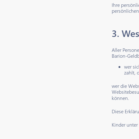
Ihre persönl
persönlichen
3. Wes
Aller Person
Barion-Geldb
wer si
zahlt, 
wer die Webs
Websitebesuc
können.
Diese Erkläru
Kinder unter