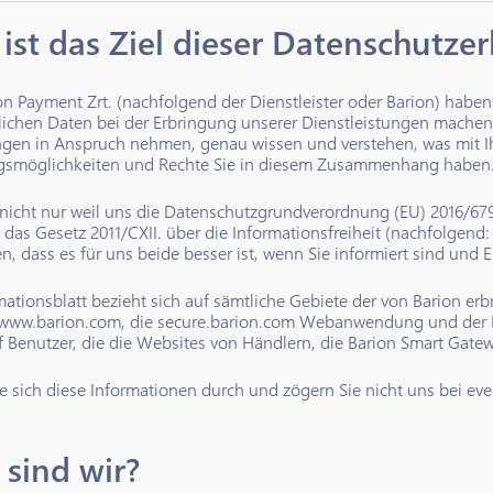
 ist das Ziel dieser Datenschutze
ion Payment Zrt. (nachfolgend der Dienstleister oder Barion) habe
lichen Daten bei der Erbringung unserer Dienstleistungen machen.
ngen in Anspruch nehmen, genau wissen und verstehen, was mit I
gsmöglichkeiten und Rechte Sie in diesem Zusammenhang haben
 nicht nur weil uns die Datenschutzgrundverordnung (EU) 2016/67
as Gesetz 2011/CXII. über die Informationsfreiheit (nachfolgend: I
n, dass es für uns beide besser ist, wenn Sie informiert sind und
mationsblatt bezieht sich auf sämtliche Gebiete der von Barion e
 www.barion.com, die secure.barion.com Webanwendung und der B
f Benutzer, die die Websites von Händlern, die Barion Smart Gat
Sie sich diese Informationen durch und zögern Sie nicht uns bei ev
 sind wir?