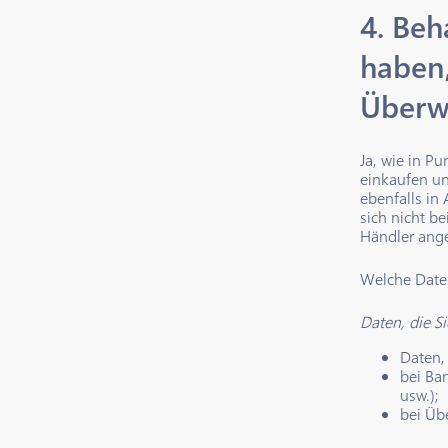
4. Beh
haben,
Überw
Ja, wie in P
einkaufen un
ebenfalls in
sich nicht b
Händler ang
Welche Daten
Daten, die S
Daten, 
bei Ba
usw.);
bei Üb