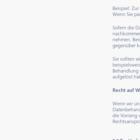
Beispiel: Zu
Wenn Sie par
Sofern die Da
nachkommen k
nehmen. Beis
gegenüber ke
Sie sollten 
beispielswei
Behandlung v
aufgelöst ha
Recht auf W
Wenn wir uns
Datenbehandl
die Vorrang 
Rechtsanspr