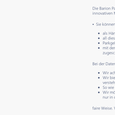
Die Barion P
innovativen 
▪ Sie können
als Hä
all di
Parkge
mit de
zugesc
Bei der Date
Wir ac
Wir bi
verste
So wie
Wir mö
nur in
faire Weise.